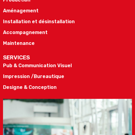
Aménagement
Installation et désinstallation
Accompagnement
Maintenance
SERVICES
Pub & Communication Visuel
Impression /Bureautique
Designe & Conception